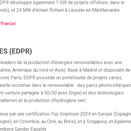
EDPR développe également 1 GW de projets offshore, dans le
nds), et 24 MW d’éolien flottant à Leucate en Méditerranée.
/france/
ES (EDPR)
eaders de la production d’énergies renouvelables avec une
atine, Amérique du nord et Asie). Basé à Madrid et disposant de
core Paris, EDPR possède un portefeuille de projets variés,
nnelle reconnue dans le renouvelable : des parcs photovoltaïques
int-venture partagée à 50/50 avec Engie) et des technologies
teries et la production d’hydrogène vert.
nnue par une certification Top Employer 2024 en Europe (Espagn
ogne), en Colombie, au Chili, au Brésil, et à Singapour, et égalem
oomberg Gender Equality.