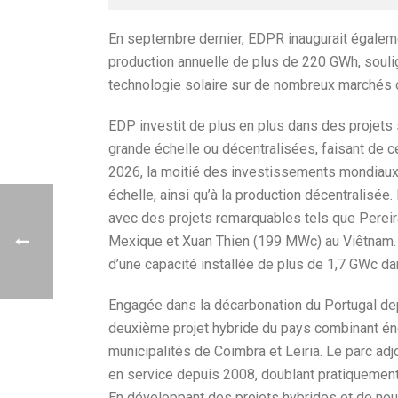
En septembre dernier, EDPR inaugurait égaleme
production annuelle de plus de 220 GWh, soulig
technologie solaire sur de nombreux marchés o
EDP investit de plus en plus dans des projets s
grande échelle ou décentralisées, faisant de ce
2026, la moitié des investissements mondiaux 
échelle, ainsi qu’à la production décentralisée
avec des projets remarquables tels que Perei
Mexique et Xuan Thien (199 MWc) au Viêtnam. 
d’une capacité installée de plus de 1,7 GWc da
Engagée dans la décarbonation du Portugal de
deuxième projet hybride du pays combinant éne
municipalités de Coimbra et Leiria. Le parc adj
en service depuis 2008, doublant pratiquement 
En développant des projets hybrides et de nou