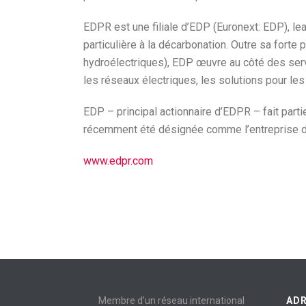
EDPR est une filiale d’EDP (Euronext: EDP), lea
particulière à la décarbonation. Outre sa fort
hydroélectriques), EDP œuvre au côté des serv
les réseaux électriques, les solutions pour les 
EDP – principal actionnaire d’EDPR – fait par
récemment été désignée comme l’entreprise d’él
www.edpr.com
Membre d’un réseau international
AD