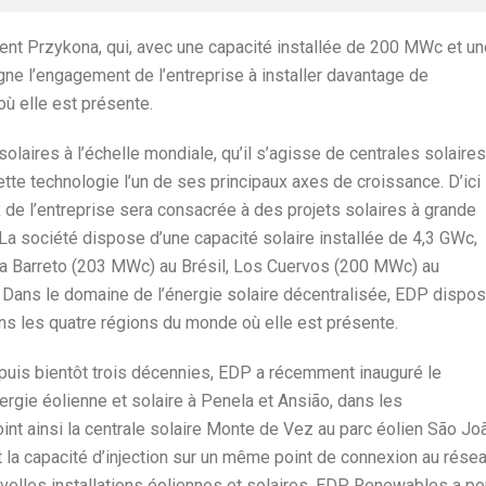
nt Przykona, qui, avec une capacité installée de 200 MWc et un
ne l’engagement de l’entreprise à installer davantage de
ù elle est présente.
olaires à l’échelle mondiale, qu’il s’agisse de centrales solaires
tte technologie l’un de ses principaux axes de croissance. D’ici
de l’entreprise sera consacrée à des projets solaires à grande
. La société dispose d’une capacité solaire installée de 4,3 GWc,
ra Barreto (203 MWc) au Brésil, Los Cuervos (200 MWc) au
Dans le domaine de l’énergie solaire décentralisée, EDP dispo
ns les quatre régions du monde où elle est présente.
puis bientôt trois décennies, EDP a récemment inauguré le
rgie éolienne et solaire à Penela et Ansião, dans les
oint ainsi la centrale solaire Monte de Vez au parc éolien São Jo
la capacité d’injection sur un même point de connexion au résea
velles installations éoliennes et solaires, EDP Renewables a po