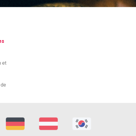
es
 et
 de