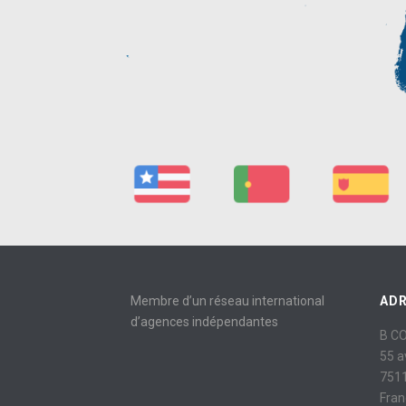
Membre d’un réseau international
AD
d’agences indépendantes
B C
55 
7511
Fran