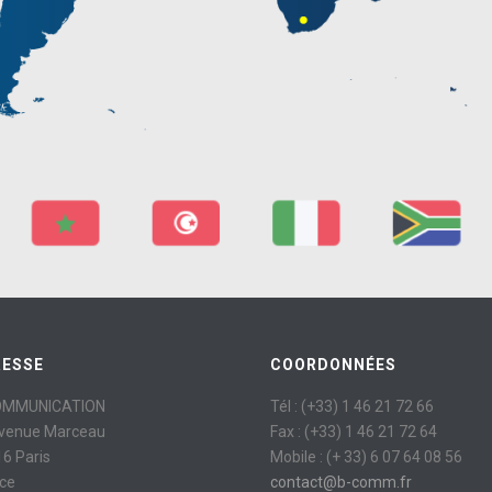
RESSE
COORDONNÉES
OMMUNICATION
Tél : (+33) 1 46 21 72 66
avenue Marceau
Fax : (+33) 1 46 21 72 64
6 Paris
Mobile : (+ 33) 6 07 64 08 56
ce
contact@b-comm.fr