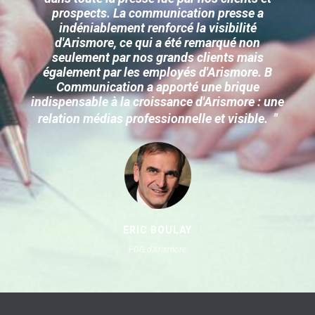
prospects. La communication presse a
indéniablement renforcé la visibilité
d'Arismore, ce qui a été remarqué non
seulement par nos grands clients mais
également par les employés d'Arismore. B
Communication a apporté une brique
indispensable à la croissance d'Arismore : une
relation médias professionnelle et visible.
"
ERIC BOULAY
PDG d'Arismore