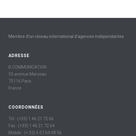
Membre d’un réseau international d’agences indépendantes
ADRESSE
B COMMUNICATION
55 avenue Marceau
75116 Paris
France
COORDONNÉES
Tél : (+33) 1 46 21 72 66
Fax : (+33) 1 46 21 72 64
Mobile : (+ 33) 6 07 64 08 56