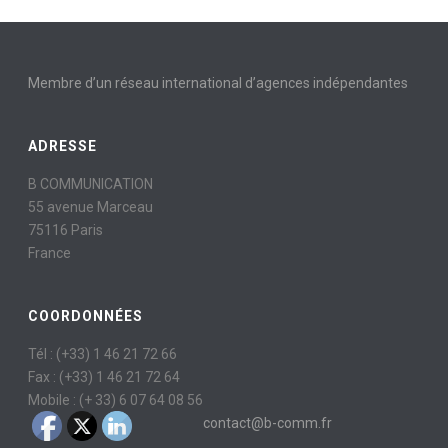
Membre d’un réseau international d’agences indépendantes
ADRESSE
B COMMUNICATION
55 avenue Marceau
75116 Paris
France
COORDONNÉES
Tél : (+33) 1 46 21 72 66
Fax : (+33) 1 46 21 72 64
Mobile : (+ 33) 6 07 64 08 56
contact@b-comm.fr