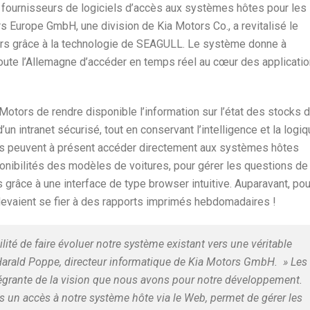
 fournisseurs de logiciels d’accès aux systèmes hôtes pour les
rs Europe GmbH, une division de Kia Motors Co., a revitalisé le
rs grâce à la technologie de SEAGULL. Le système donne à
toute l’Allemagne d’accéder en temps réel au cœur des applicati
otors de rendre disponible l’information sur l’état des stocks 
n intranet sécurisé, tout en conservant l’intelligence et la logi
rs peuvent à présent accéder directement aux systèmes hôtes
onibilités des modèles de voitures, pour gérer les questions de
s grâce à une interface de type browser intuitive. Auparavant, pou
 devaient se fier à des rapports imprimés hebdomadaires !
ité de faire évoluer notre système existant vers une véritable
e Harald Poppe, directeur informatique de Kia Motors GmbH. » Les
ntégrante de la vision que nous avons pour notre développement.
urs un accès à notre système hôte via le Web, permet de gérer les