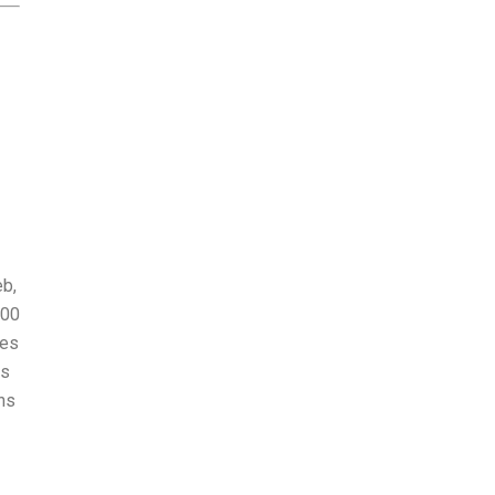
eb,
000
les
es
ns