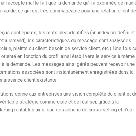
mail accepte mal le fait que la demande qu’il a exprimée de mani
i rapide, ce qui est très dommageable pour une relation client de
reçus sont épurés, les mots clés identifiés (un index prédéfini et
 et allemand), les caractéristiques du message sont analysées
le, plainte du client, besoin de service client, etc.). Une fois c
 orienté en fonction du profil ainsi établi vers le service à même
pté à la demande. Les messages ainsi gérés peuvent recevoir une
nformations associées sont instantanément enregistrées dans la
naissance client existante.
ions donne aux entreprises une vision complète du client et d
 véritable stratégie commerciale et de réaliser, grâce à la
ting rentables ainsi que des actions de cross-selling et d’up-