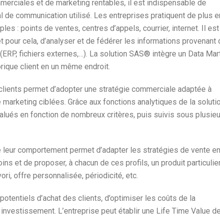
mmerciales et de marketing rentables, il est indispensable de
anal de communication utilisé. Les entreprises pratiquent de plus e
ples : points de ventes, centres d’appels, courrier, internet. Il est
et pour cela, d’analyser et de fédérer les informations provenant
ERP, fichiers externes,…). La solution SAS® intègre un Data Mar
rique client en un même endroit.
s clients permet d’adopter une stratégie commerciale adaptée à
e marketing ciblées. Grâce aux fonctions analytiques de la soluti
alués en fonction de nombreux critères, puis suivis sous plusie
de leur comportement permet d’adapter les stratégies de vente e
ins et de proposer, à chacun de ces profils, un produit particulie
ri, offre personnalisée, périodicité, etc.
 potentiels d’achat des clients, d’optimiser les coûts de la
r investissement. L’entreprise peut établir une Life Time Value d