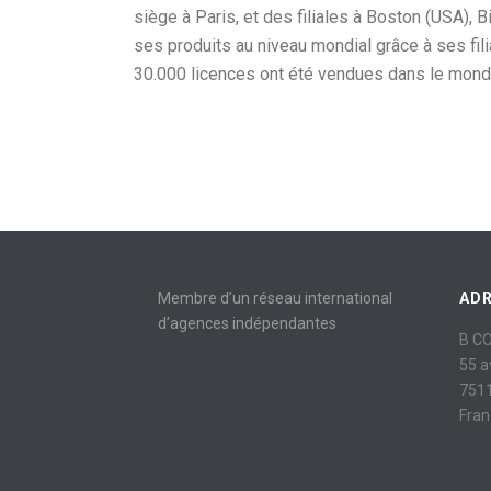
siège à Paris, et des filiales à Boston (USA), 
ses produits au niveau mondial grâce à ses fili
30.000 licences ont été vendues dans le mond
Membre d’un réseau international
AD
d’agences indépendantes
B C
55 
7511
Fran