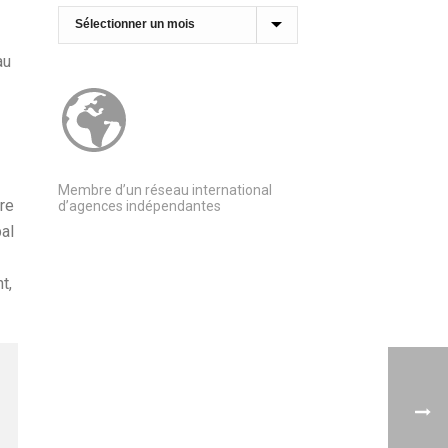
Archives
au
Membre d’un réseau international
re
d’agences indépendantes
pal
t,