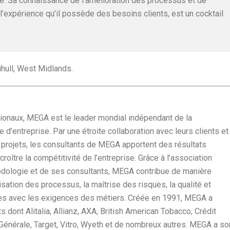
ce. Sa connaissance de l’amélioration des processus et de
à l’expérience qu’il possède des besoins clients, est un cocktail
ihull, West Midlands.
tionaux, MEGA est le leader mondial indépendant de la
 d’entreprise. Par une étroite collaboration avec leurs clients et
projets, les consultants de MEGA apportent des résultats
oître la compétitivité de l’entreprise. Grâce à l’association
hodologie et de ses consultants, MEGA contribue de manière
isation des processus, la maîtrise des risques, la qualité et
es avec les exigences des métiers. Créée en 1991, MEGA a
dont Alitalia, Allianz, AXA, British American Tobacco, Crédit
é Générale, Target, Vitro, Wyeth et de nombreux autres. MEGA a so