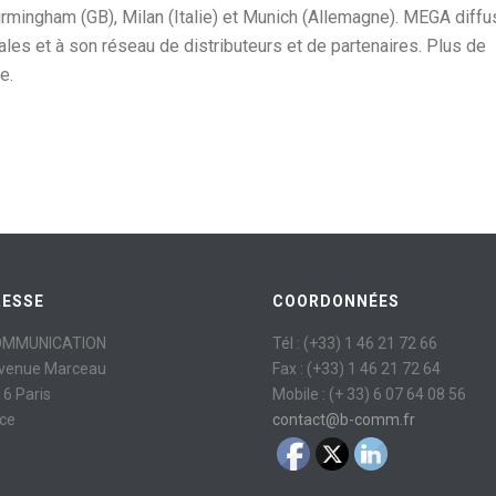
Birmingham (GB), Milan (Italie) et Munich (Allemagne). MEGA diff
ales et à son réseau de distributeurs et de partenaires. Plus de
e.
RESSE
COORDONNÉES
OMMUNICATION
Tél : (+33) 1 46 21 72 66
avenue Marceau
Fax : (+33) 1 46 21 72 64
6 Paris
Mobile : (+ 33) 6 07 64 08 56
ce
contact@b-comm.fr