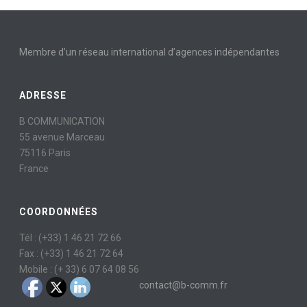
Membre d’un réseau international d’agences indépendantes
ADRESSE
B COMMUNICATION
55 avenue Marceau
75116 Paris
France
COORDONNÉES
Tél : (+33) 1 46 21 72 66
Fax : (+33) 1 46 21 72 64
Mobile : (+ 33) 6 07 64 08 56
contact@b-comm.fr