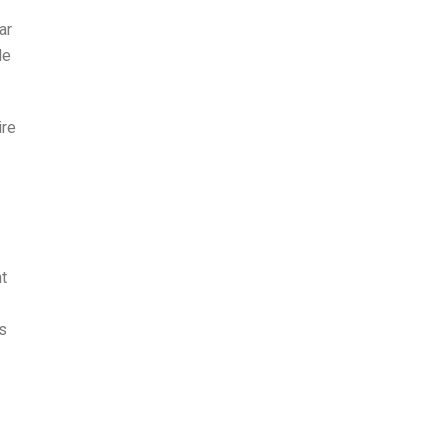
ar
le
ire
t
s