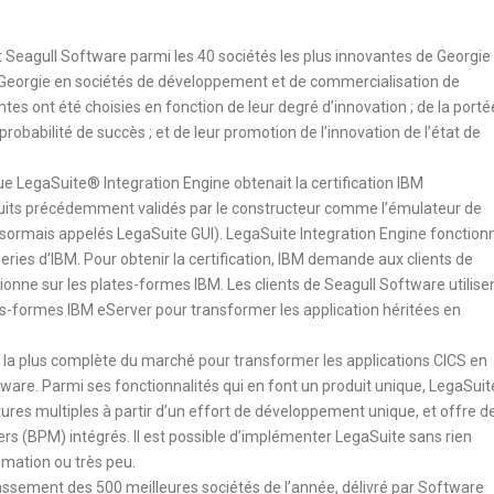
t Seagull Software parmi les 40 sociétés les plus innovantes de Georgie
a Georgie en sociétés de développement et de commercialisation de
es ont été choisies en fonction de leur degré d’innovation ; de la porté
r probabilité de succès ; et de leur promotion de l’innovation de l’état de
e LegaSuite® Integration Engine obtenait la certification IBM
roduits précédemment validés par le constructeur comme l’émulateur de
ormais appelés LegaSuite GUI). LegaSuite Integration Engine fonction
eries d’IBM. Pour obtenir la certification, IBM demande aux clients de
ionne sur les plates-formes IBM. Les clients de Seagull Software utilise
tes-formes IBM eServer pour transformer les application héritées en
t la plus complète du marché pour transformer les applications CICS en
are. Parmi ses fonctionnalités qui en font un produit unique, LegaSuit
tures multiples à partir d’un effort de développement unique, et offre d
rs (BPM) intégrés. Il est possible d’implémenter LegaSuite sans rien
mation ou très peu.
assement des 500 meilleures sociétés de l’année, délivré par Software