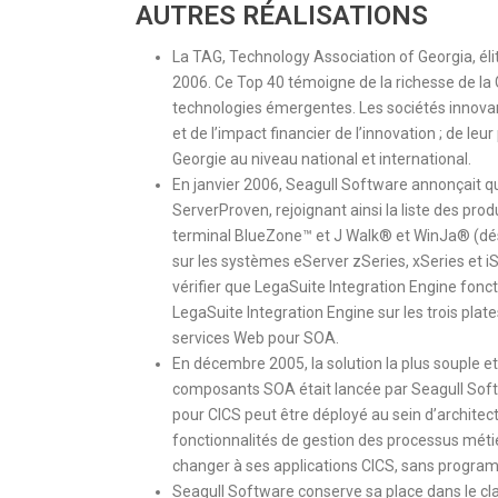
AUTRES RÉALISATIONS
La TAG, Technology Association of Georgia, éli
2006. Ce Top 40 témoigne de la richesse de l
technologies émergentes. Les sociétés innovant
et de l’impact financier de l’innovation ; de leu
Georgie au niveau national et international.
En janvier 2006, Seagull Software annonçait qu
ServerProven, rejoignant ainsi la liste des p
terminal BlueZone™ et J Walk® et WinJa® (dés
sur les systèmes eServer zSeries, xSeries et iS
vérifier que LegaSuite Integration Engine fonct
LegaSuite Integration Engine sur les trois pla
services Web pour SOA.
En décembre 2005, la solution la plus souple e
composants SOA était lancée par Seagull Softw
pour CICS peut être déployé au sein d’architec
fonctionnalités de gestion des processus métie
changer à ses applications CICS, sans program
Seagull Software conserve sa place dans le cl