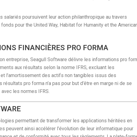
s salariés poursuivent leur action philanthropique au travers
 fonds pour the United Way, Habitat for Humanity et the America
TIONS FINANCIÈRES PRO FORMA
on entreprise, Seagull Software délivre les informations pro for
ements aux résultats selon la norme IFRS, excluant les
t l’amortissement des actifs non tangibles issus des
s résultats pro forma n’a pas pour but d’être en marge ni de se
é avec les normes IFRS.
TWARE
logies permettant de transformer les applications héritées en
 peuvent ainsi accélérer l’évolution de leur informatique pour
nance et de conformité avec tous les règlements. La plate-form