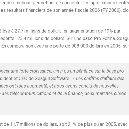
der de solutions permettant de connecter les applications hérité
les résultats financiers de son année fiscale 2006 (FY 2006), cl
 s’élève à 27,7 millions de dollars, en augmentation de 19% par
écédente : 23,4 millions de dollars. Sur une base Pro Forma, Seagu
. En comparaison avec une perte de 908 000 dollars en 2005, sur
r une forte croissance, ainsi qu’un bénéfice sur la base pro
ésident et CEO de Seagull Software. »
Les chiffres d’affaire des
nance ont tous augmenté, et nous avons conclu de nouvelles
e des télécommunications et de la finance, deux marchés cib
les
est de 11,7 millions de dollars, soit 21% de plus qu’en 2005, avec