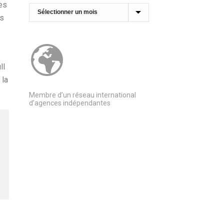
es
Archives
os
ll
 la
Membre d’un réseau international
d’agences indépendantes