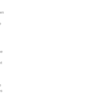
 en
e
ne
nt
e
es