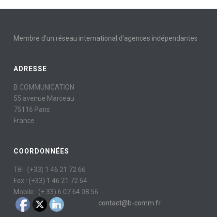
Membre d’un réseau international d’agences indépendantes
ADRESSE
B COMMUNICATION
55 avenue Marceau
75116 Paris
France
COORDONNÉES
Tél : (+33) 1 46 21 72 66
Fax : (+33) 1 46 21 72 64
Mobile : (+ 33) 6 07 64 08 56
contact@b-comm.fr