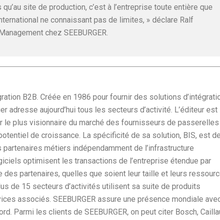
u’au site de production, c’est à l’entreprise toute entière que
nternational ne connaissant pas de limites, » déclare Ralf
ct Management chez SEEBURGER.
ation B2B. Créée en 1986 pour fournir des solutions d’intégrati
r adresse aujourd’hui tous les secteurs d’activité. L’éditeur est
ur le plus visionnaire du marché des fournisseurs de passerelles
potentiel de croissance. La spécificité de sa solution, BIS, est d
s partenaires métiers indépendamment de l’infrastructure
giciels optimisent les transactions de l’entreprise étendue par
des partenaires, quelles que soient leur taille et leurs ressour
s de 15 secteurs d’activités utilisent sa suite de produits
ervices associés. SEEBURGER assure une présence mondiale ave
rd. Parmi les clients de SEEBURGER, on peut citer Bosch, Cailla