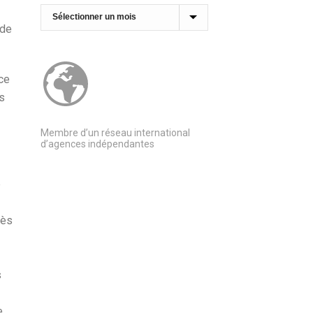
Archives
 de
ce
es
Membre d’un réseau international
d’agences indépendantes
p
rès
s
e