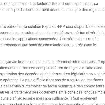
n des commandes et factures. Grâce à cette application, sa
t automatique du document tient désormais compte des règles et
nts outre-rhin, la solution Paper-to-ERP sera disponible en Fran
e reconnaissance automatique de caractères numérise et vérifie l
es dans les applications concernées. Une vérification croisée
 correspondent aux bons de commandes enregistrés dans le
que jamais besoin de solutions entièrement internationales. Tro
traitement des factures sont paramétrés de façon similaire dans
nterprétation des données du fait des cadres législatifs souvent t
 opération. Le plus difficile n’est pas de traduire les interfaces
is bel et bien d’interpréter de façon multilingue des composants
atiser le traitement des documents émis dans des langues mai
t une clef nécessaire mais non suffisante. Il faut également
lisant pourtant une langue commune. Par exemple, sur une factur