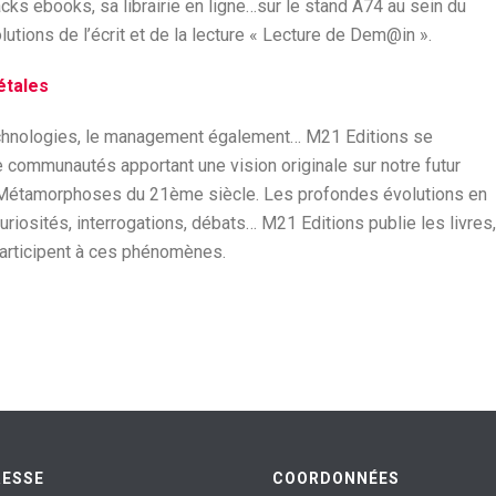
ks ebooks, sa librairie en ligne…sur le stand A74 au sein du
utions de l’écrit et de la lecture « Lecture de Dem@in ».
étales
technologies, le management également… M21 Editions se
de communautés apportant une vision originale sur notre futur
es Métamorphoses du 21ème siècle. Les profondes évolutions en
riosités, interrogations, débats… M21 Editions publie les livres,
participent à ces phénomènes.
RESSE
COORDONNÉES