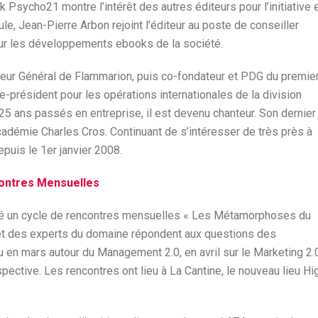
k Psycho21 montre l’intérêt des autres éditeurs pour l’initiative 
le, Jean-Pierre Arbon rejoint l’éditeur au poste de conseiller
le sur les développements ebooks de la société.
cteur Général de Flammarion, puis co-fondateur et PDG du premie
e-président pour les opérations internationales de la division
5 ans passés en entreprise, il est devenu chanteur. Son dernier
’Académie Charles Cros. Continuant de s’intéresser de très près à
depuis le 1er janvier 2008.
contres Mensuelles
ncé un cycle de rencontres mensuelles « Les Métamorphoses du
 et des experts du domaine répondent aux questions des
u en mars autour du Management 2.0, en avril sur le Marketing 2.
spective. Les rencontres ont lieu à La Cantine, le nouveau lieu Hi