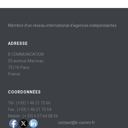
Membre d’un réseau international d’agences indépendantes
ADRESSE
B COMMUNICATION
55 avenue Marceau
75116 Paris
France
COORDONNÉES
Tél : (+33) 1 46 21 72 66
Fax : (+33) 1 46 21 72 64
Mobile : (+ 33) 6 07 64 08 56
contact@b-comm.fr