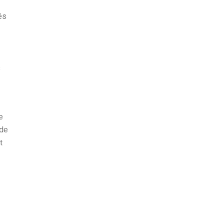
és
s
e
 de
t