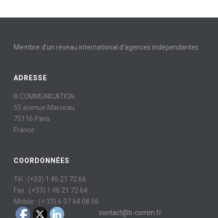
Membre d’un réseau international d’agences indépendantes
ADRESSE
B COMMUNICATION
55 avenue Marceau
75116 Paris
France
COORDONNÉES
Tél : (+33) 1 46 21 72 66
Fax : (+33) 1 46 21 72 64
Mobile : (+ 33) 6 07 64 08 56
contact@b-comm.fr