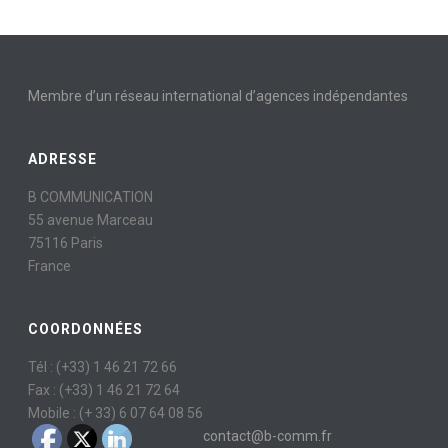
Membre d’un réseau international d’agences indépendantes
ADRESSE
B COMMUNICATION
55 avenue Marceau
75116 Paris
France
COORDONNÉES
Tél : (+33) 1 46 21 72 66
Fax : (+33) 1 46 21 72 64
Mobile : (+ 33) 6 07 64 08 56
contact@b-comm.fr