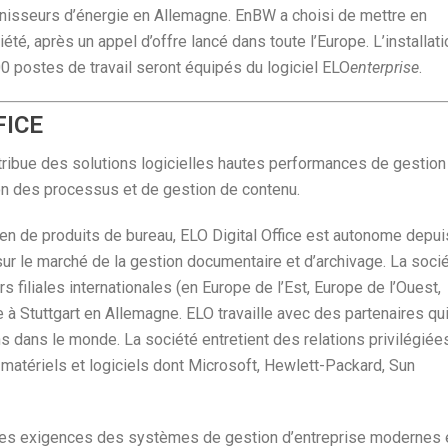
nisseurs d’énergie en Allemagne. EnBW a choisi de mettre en
é, après un appel d’offre lancé dans toute l’Europe. L’installati
00 postes de travail seront équipés du logiciel ELO
enterprise
.
FICE
tribue des solutions logicielles hautes performances de gestion
on des processus et de gestion de contenu.
péen de produits de bureau, ELO Digital Office est autonome depui
r le marché de la gestion documentaire et d’archivage. La soci
 filiales internationales (en Europe de l’Est, Europe de l’Ouest,
à Stuttgart en Allemagne. ELO travaille avec des partenaires qu
ns dans le monde. La société entretient des relations privilégiée
atériels et logiciels dont Microsoft, Hewlett-Packard, Sun
es exigences des systèmes de gestion d’entreprise modernes 