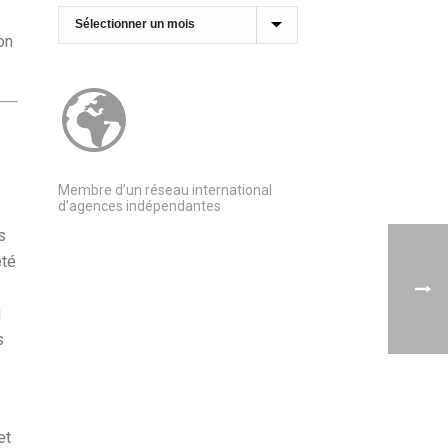
Archives
on
Membre d’un réseau international
d’agences indépendantes
s
été
i
s
et