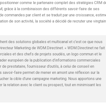
e positionner comme le partenaire complet des stratégies CRM d
RM, grâce à la combinaison des différents savoir-faire de ses
e commandes par client et se traduit par une croissance, estim
tion de son activité, la société a décidé de recruter une vingtai
chent des solutions globales et multicanal et c’est ce que nous
Directeur Marketing de WDM.Directinet. « WDM.Directinet ne fait
ciales et des chefs de projets soudés, un logo commun et le
eader européen de la publication d’informations commerciales
e prestataire, fournisseur d’outils, à celui de conseil en
s savoir-faire permet de mener en amont une réflexion sur la
toucher la cible d’une campagne marketing. Nous apportons une
la relation avec le client ou prospect, tout en minimisant les