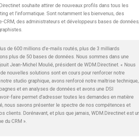
rectinet souhaite attirer de nouveaux profils dans tous les
ing et l’informatique. Sont notamment les bienvenus, des
t e-CRM, des administrateurs et développeurs bases de données
graphistes.
us de 600 millions d’e-mails routés, plus de 3 milliards
geons plus de 50 bases de données. Nous sommes dans une
éjouit Jean-Michel Moulié, président de WDM.Directinet. « Nous
de nouvelles solutions sont en cours pour renforcer notre
otre studio graphique, avons renforcé notre maîtrise technique,
ampagnes et en analyses de données et avons une DSI
voir-faire permet d’adresser toutes les demandes en matière
é, nous savons présenter le spectre de nos compétences et
nos clients. Dorénavant, et plus que jamais, WDM.Directinet est u
ne du CRM ».