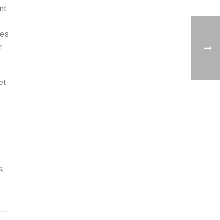
nt
ses
r
et
a
s,