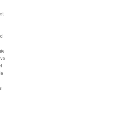
et
ud
gie
ive
et
le
s