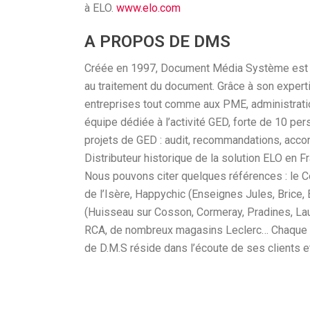
à ELO.
www.elo.com
A PROPOS DE DMS
Créée en 1997, Document Média Système est un
au traitement du document. Grâce à son exper
entreprises tout comme aux PME, administratio
équipe dédiée à l’activité GED, forte de 10 p
projets de GED : audit, recommandations, accom
Distributeur historique de la solution ELO en 
Nous pouvons citer quelques références : le Ce
de l’Isère, Happychic (Enseignes Jules, Brice
(Huisseau sur Cosson, Cormeray, Pradines, Lau
RCA, de nombreux magasins Leclerc… Chaque pr
de D.M.S réside dans l’écoute de ses clients et 