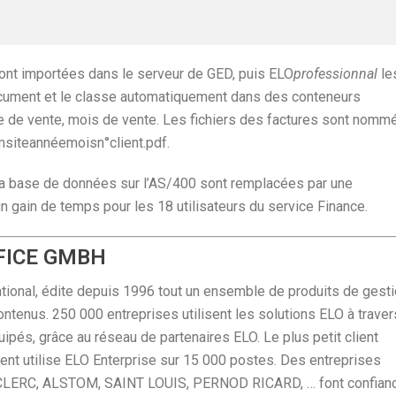
ont importées dans le serveur de GED, puis ELO
professionnal
le
document et le classe automatiquement dans des conteneurs
nnée de vente, mois de vente. Les fichiers des factures sont nomm
omsiteannéemoisn°client.pdf.
 la base de données sur l’AS/400 sont remplacées par une
un gain de temps pour les 18 utilisateurs du service Finance.
FFICE GMBH
ational, édite depuis 1996 tout un ensemble de produits de gest
ntenus. 250 000 entreprises utilisent les solutions ELO à traver
ipés, grâce au réseau de partenaires ELO. Le plus petit client
lient utilise ELO Enterprise sur 15 000 postes. Des entreprises
LERC, ALSTOM, SAINT LOUIS, PERNOD RICARD, … font confian