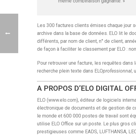
même combinaison gagnante. »
Les 300 factures clients émises chaque jour s
archive dans la base de données. ELO lit le 
différents, par nom de client, n° de client, a
de façon à faciliter le classement par ELO : n
Pour retrouver une facture, les requêtes dans
recherche plein texte dans ELO
professionnal
, 
A PROPOS D’ELO DIGITAL O
ELO (www.elo.com), éditeur de logiciels intern
électronique de documents et de gestion de co
le monde et 600 000 postes de travail sont équ
utilise ELO Office sur un poste. Le plus gros c
prestigieuses comme EADS, LUFTHANSA, LEC