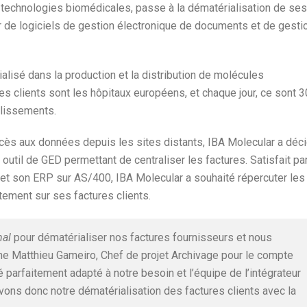
technologies biomédicales, passe à la dématérialisation de ses
eur de logiciels de gestion électronique de documents et de gesti
lisé dans la production et la distribution de molécules
es clients sont les hôpitaux européens, et chaque jour, ce sont 
blissements.
’accès aux données depuis les sites distants, IBA Molecular a déc
n outil de GED permettant de centraliser les factures. Satisfait par
et son ERP sur AS/400, IBA Molecular a souhaité répercuter les
itement sur ses factures clients.
nal
pour dématérialiser nos factures fournisseurs et nous
e Matthieu Gameiro, Chef de projet Archivage pour le compte
ré parfaitement adapté à notre besoin et l’équipe de l’intégrateur
ons donc notre dématérialisation des factures clients avec la