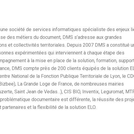
e société de services informatiques spécialiste des enjeux l
tise des métiers du document, DMS s’adresse aux grandes
ns et collectivités territoriales. Depuis 2007 DMS a constitué u
ersonnes expérimentées qui interviennent à chaque étape des
pagnement à la mise en place de la solution, formation, support
France, DMS compte près de 200 clients équipés de la solution E
ntre National de la Fonction Publique Territoriale de Lyon, le C
, Bizbee), La Grande Loge de France, de nombreuses mairies
zerte, Saint Jean de Vedas…), CIS BIO, Inventix, Leguromat, MTP
oblématique documentaire est différente, la réussite des proj
partenaires et la flexibilité de la solution ELO.