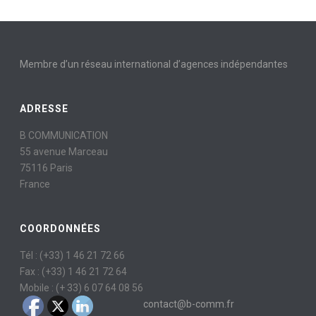
Membre d’un réseau international d’agences indépendantes
ADRESSE
B COMMUNICATION
55 avenue Marceau
75116 Paris
France
COORDONNÉES
Tél : (+33) 1 46 21 72 66
Fax : (+33) 1 46 21 72 64
Mobile : (+ 33) 6 07 64 08 56
contact@b-comm.fr