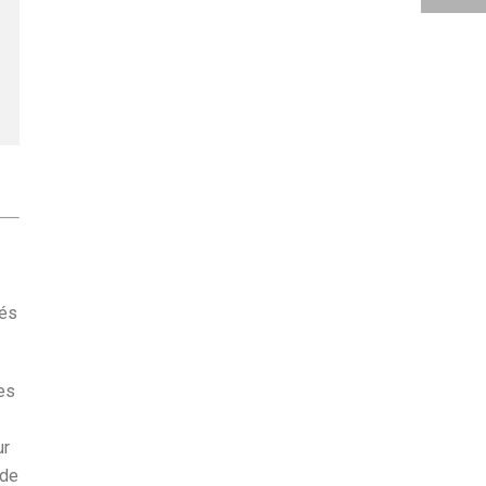
iés
des
ur
 de