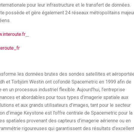
ternationale pour leur infrastructure et le transfert de données.
route possède et gère également 24 réseaux métropolitains majeu
éens.
interoute.fr
teroute_fr
ransforme les données brutes des sondes satellites et aéroporté
dh et Torbjörn Westin ont cofondé Spacemetric en 1999 afin de
 en un processus industriel flexible. Aujourd’hui, l’entreprise
rmances et abordables pour tous types d’imagerie spatiale aux
utions et aux grands utilisateurs d’images, tant pour le secteur
on d’image Keystone est l’offre centrale de Spacemetric pour la
ages spatiales provenant des capteurs d’imagerie aérienne ou en
rammétrie rigoureuses qui garantissent des résultats d’excellen