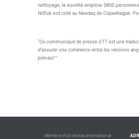
nettoyage, la société emploie 5800 personnes e
Nilfisk est coté au Nasdaq de Copenhague. Pour
“
Ce communiqué de presse GTT est une traduction
d’assurer une cohérence entre les versions angla
prévaut.”
Membre d’un réseau international
AD