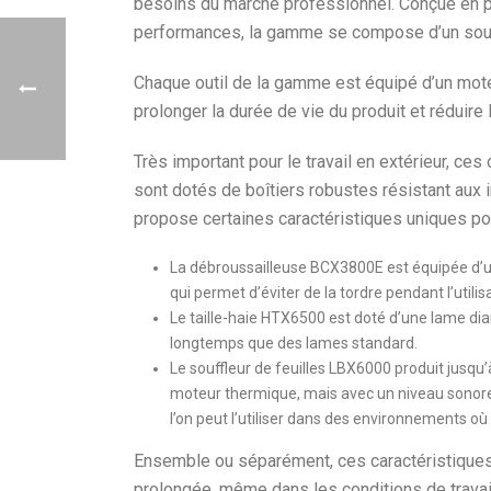
besoins du marché professionnel. Conçue en pens
performances, la gamme se compose d’un souffle
Chaque outil de la gamme est équipé d’un mot
prolonger la durée de vie du produit et réduire 
Très important pour le travail en extérieur, c
sont dotés de boîtiers robustes résistant aux 
propose certaines caractéristiques uniques po
La débroussailleuse BCX3800E est équipée d’un
qui permet d’éviter de la tordre pendant l’utili
Le taille-haie HTX6500 est doté d’une lame di
longtemps que des lames standard.
Le souffleur de feuilles LBX6000 produit jusq
moteur thermique, mais avec un niveau sonore d
l’on peut l’utiliser dans des environnements où 
Ensemble ou séparément, ces caractéristiques
prolongée, même dans les conditions de travail 