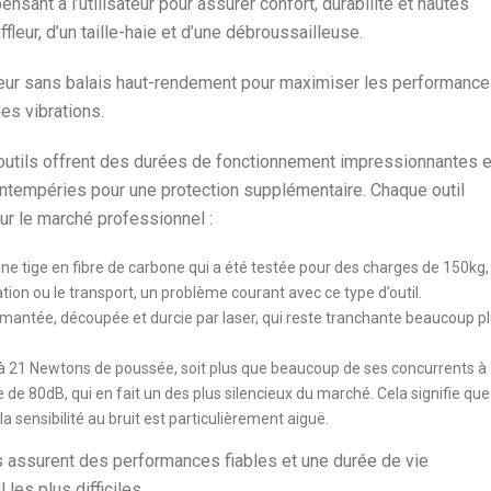
ant à l’utilisateur pour assurer confort, durabilité et hautes
ur, d’un taille-haie et d’une débroussailleuse.
eur sans balais haut-rendement pour maximiser les performance
les vibrations.
es outils offrent des durées de fonctionnement impressionnantes e
intempéries pour une protection supplémentaire. Chaque outil
ur le marché professionnel :
e tige en fibre de carbone qui a été testée pour des charges de 150kg,
sation ou le transport, un problème courant avec ce type d’outil.
amantée, découpée et durcie par laser, qui reste tranchante beaucoup p
u’à 21 Newtons de poussée, soit plus que beaucoup de ses concurrents à
e 80dB, qui en fait un des plus silencieux du marché. Cela signifie que
la sensibilité au bruit est particulièrement aiguë.
 assurent des performances fiables et une durée de vie
les plus difficiles.