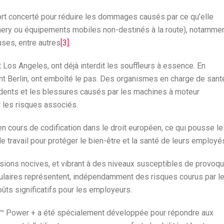
rt concerté pour réduire les dommages causés par ce qu’elle
ry ou équipements mobiles non-destinés à la route), notamme
uses, entre autres
[3]
.
os Angeles, ont déjà interdit les souffleurs à essence. En
nt Berlin, ont emboîté le pas. Des organismes en charge de sant
idents et les blessures causés par les machines à moteur
r les risques associés.
en cours de codification dans le droit européen, ce qui pousse l
 travail pour protéger le bien-être et la santé de leurs employé
ions nocives, et vibrant à des niveaux susceptibles de provoqu
culaires représentent, indépendamment des risques courus par l
oûts significatifs pour les employeurs.
GO™ Power + a été spécialement développée pour répondre aux