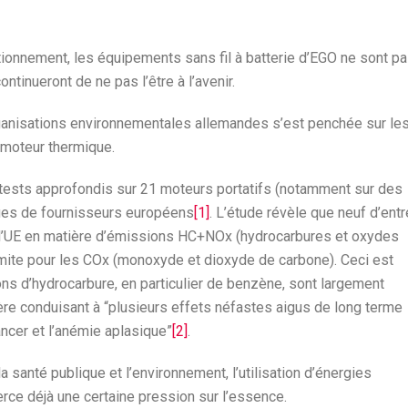
onnement, les équipements sans fil à batterie d’EGO ne sont p
ontinueront de ne pas l’être à l’avenir.
ganisations environnementales allemandes s’est penchée sur le
moteur thermique.
 tests approfondis sur 21 moteurs portatifs (notamment sur des
ues de fournisseurs européens
[1]
. L’étude révèle que neuf d’entr
e l’UE en matière d’émissions HC+NOx (hydrocarbures et oxydes
 limite pour les COx (monoxyde et dioxyde de carbone). Ceci est
ns d’hydrocarbure, en particulier de benzène, sont largement
re conduisant à “plusieurs effets néfastes aigus de long terme
ancer et l’anémie aplasique”
[2]
.
la santé publique et l’environnement, l’utilisation d’énergies
exerce déjà une certaine pression sur l’essence.