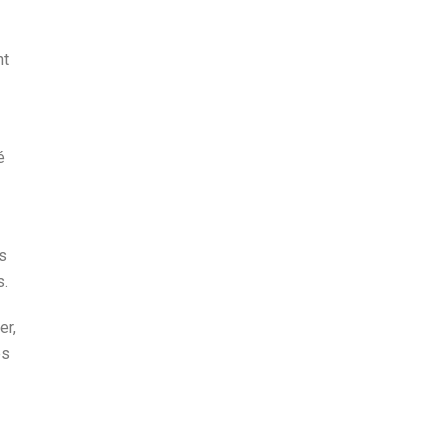
nt
é
es
s.
er,
es