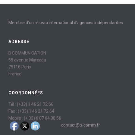
Membre d’un réseau international d’agences indépendantes
ADRESSE
B COMMUNICATION
55 avenue Marceau
75116 Paris
France
COORDONNÉES
Tél : (+33) 1 46 21 72 66
Fax : (+33) 1 46 21 72 64
Mobile : (+ 33) 6 07 64 08 56
contact@b-comm.fr