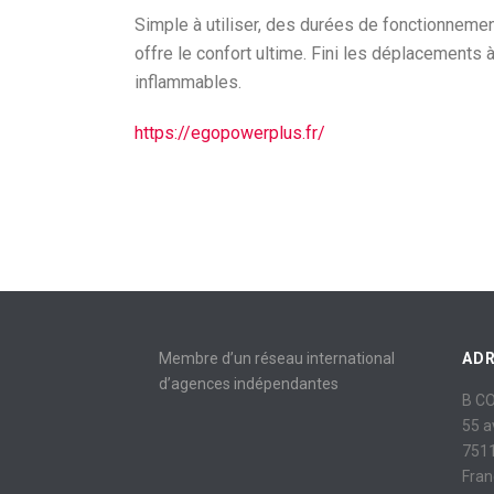
Simple à utiliser, des durées de fonctionneme
offre le confort ultime. Fini les déplacements 
inflammables.
https://egopowerplus.fr/
Membre d’un réseau international
AD
d’agences indépendantes
B C
55 
7511
Fran