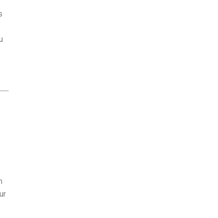
s
u
m
ur