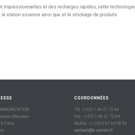
nt impressionnantes et des recharges rapides, cette technologie
à la station essence ainsi que et le stockage de produits
RESSE
COORDONNÉES
OMMUNICATION
Tél : (+33) 1 46 21 72 66
avenue Marceau
Fax : (+33) 1 46 21 72 64
6 Paris
Mobile : (+ 33) 6 07 64 08 56
ce
contact@b-comm.fr