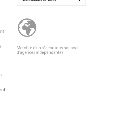
nt
e
Membre d’un réseau international
d’agences indépendantes
a
s
ant