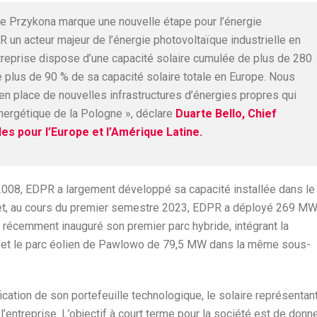
 de Przykona marque une nouvelle étape pour l’énergie
R un acteur majeur de l’énergie photovoltaïque industrielle en
entreprise dispose d’une capacité solaire cumulée de plus de 280
 plus de 90 % de sa capacité solaire totale en Europe. Nous
n place de nouvelles infrastructures d’énergies propres qui
énergétique de la Pologne », déclare
Duarte Bello, Chief
s pour l’Europe et l’Amérique Latine.
2008, EDPR a largement développé sa capacité installée dans le
et, au cours du premier semestre 2023, EDPR a déployé 269 M
a récemment inauguré son premier parc hybride, intégrant la
 et le parc éolien de Pawlowo de 79,5 MW dans la même sous-
ation de son portefeuille technologique, le solaire représentan
l’entreprise. L’objectif à court terme pour la société est de donn