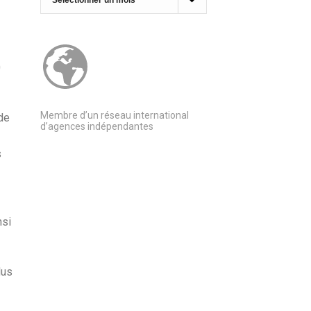
0
Membre d’un réseau international
de
d’agences indépendantes
s
nsi
lus