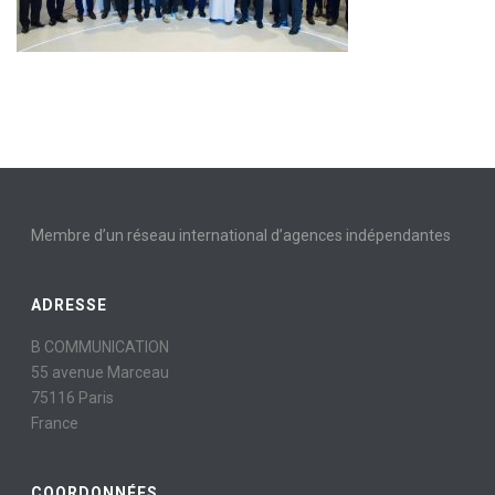
Membre d’un réseau international d’agences indépendantes
ADRESSE
B COMMUNICATION
55 avenue Marceau
75116 Paris
France
COORDONNÉES