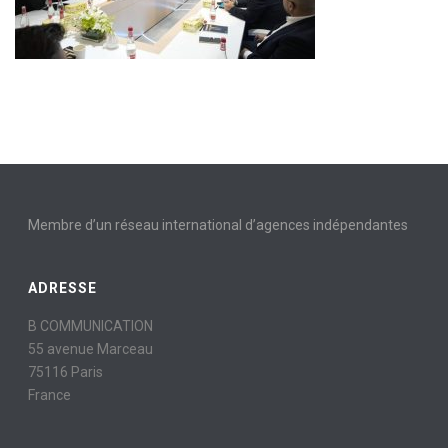
Membre d’un réseau international d’agences indépendantes
ADRESSE
B COMMUNICATION
55 avenue Marceau
75116 Paris
France