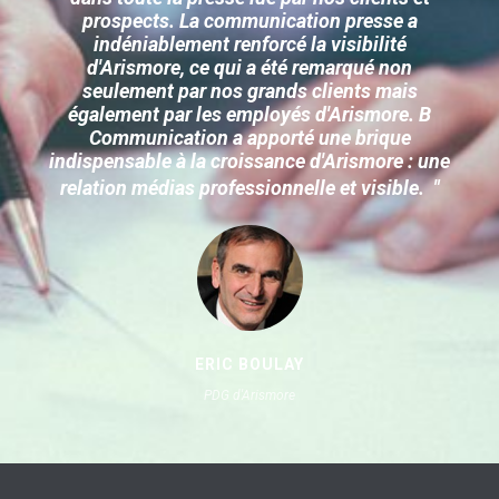
prospects. La communication presse a
indéniablement renforcé la visibilité
d'Arismore, ce qui a été remarqué non
seulement par nos grands clients mais
également par les employés d'Arismore. B
Communication a apporté une brique
indispensable à la croissance d'Arismore : une
relation médias professionnelle et visible.
"
ERIC BOULAY
PDG d'Arismore