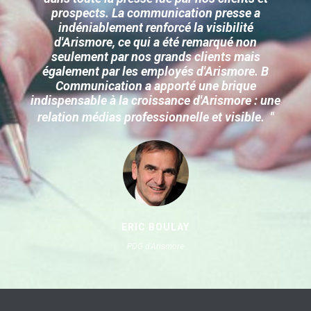
prospects. La communication presse a
indéniablement renforcé la visibilité
d'Arismore, ce qui a été remarqué non
seulement par nos grands clients mais
également par les employés d'Arismore. B
Communication a apporté une brique
indispensable à la croissance d'Arismore : une
relation médias professionnelle et visible.
"
ERIC BOULAY
PDG d'Arismore