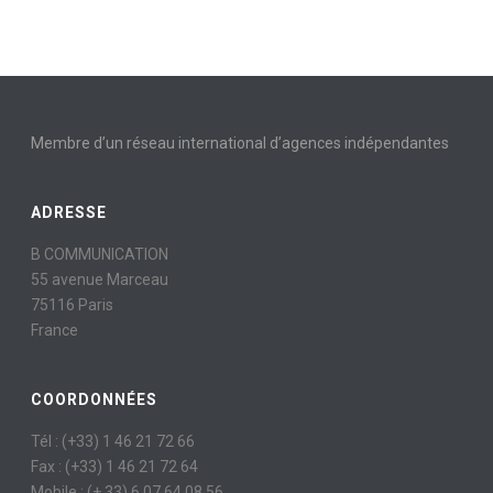
Membre d’un réseau international d’agences indépendantes
ADRESSE
B COMMUNICATION
55 avenue Marceau
75116 Paris
France
COORDONNÉES
Tél : (+33) 1 46 21 72 66
Fax : (+33) 1 46 21 72 64
Mobile : (+ 33) 6 07 64 08 56