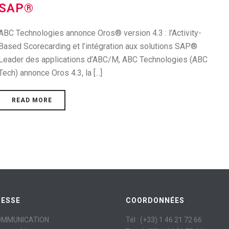
SAP®
ABC Technologies annonce Oros® version 4.3 : l’Activity-
Based Scorecarding et l’intégration aux solutions SAP®
Leader des applications d’ABC/M, ABC Technologies (ABC
Tech) annonce Oros 4.3, la [...]
READ MORE
RESSE
COORDONNÉES
OMMUNICATION
Tél : (+33) 1 46 21 72 66