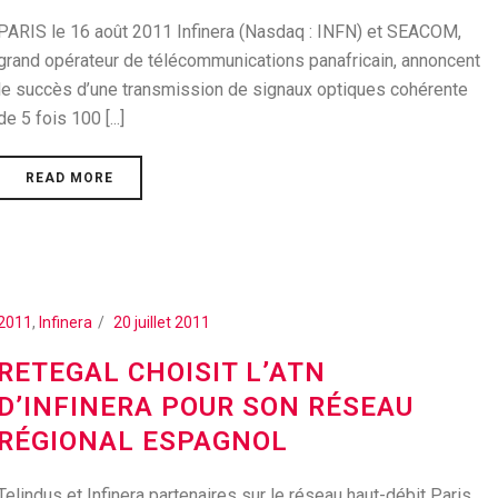
PARIS le 16 août 2011 Infinera (Nasdaq : INFN) et SEACOM,
grand opérateur de télécommunications panafricain, annoncent
le succès d’une transmission de signaux optiques cohérente
de 5 fois 100 [...]
READ MORE
2011
,
Infinera
20 juillet 2011
RETEGAL CHOISIT L’ATN
D’INFINERA POUR SON RÉSEAU
RÉGIONAL ESPAGNOL
Telindus et Infinera partenaires sur le réseau haut-débit Paris