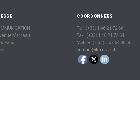
RESSE
COORDONNÉES
OMMUNICATION
Tél : (+33) 1 46 21 72 66
avenue Marceau
Fax : (+33) 1 46 21 72 64
6 Paris
Mobile : (+ 33) 6 07 64 08 56
ce
contact@b-comm.fr