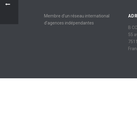
Membre d’un réseau international
AD
d’agences indépendantes
B C
55 
7511
Fran