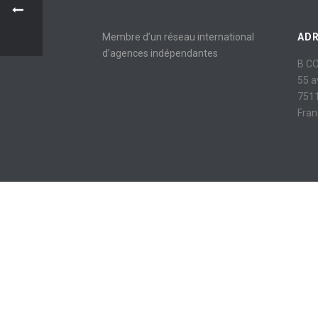
Membre d’un réseau international
AD
d’agences indépendantes
B C
55 
7511
Fran