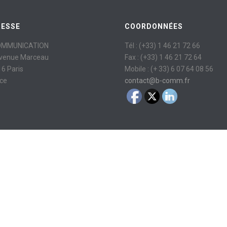
RESSE
COORDONNÉES
OMMUNICATION
Tél : (+33) 1 46 21 72 66
avenue Marceau
Fax : (+33) 1 46 21 72 64
6 Paris
Mobile : (+ 33) 6 07 64 08 56
ce
contact@b-comm.fr