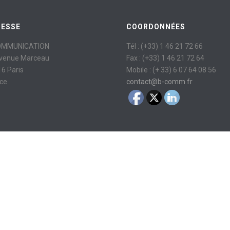
RESSE
COORDONNÉES
OMMUNICATION
Tél : (+33) 1 46 21 72 66
avenue Marceau
Fax : (+33) 1 46 21 72 64
6 Paris
Mobile : (+ 33) 6 07 64 08 56
ce
contact@b-comm.fr