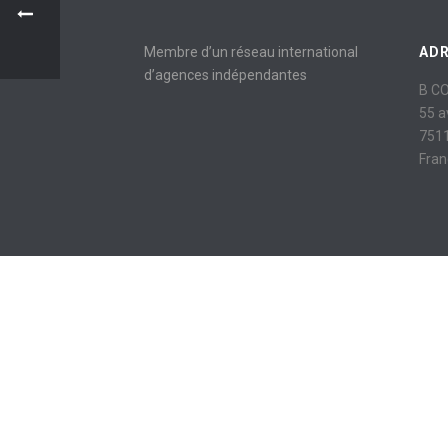
Membre d’un réseau international
AD
d’agences indépendantes
B C
55 
7511
Fran