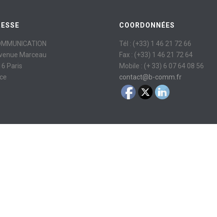
RESSE
COORDONNÉES
OMMUNICATION
Tél : (+33) 1 46 21 72 66
avenue Marceau
Fax : (+33) 1 46 21 72 64
6 Paris
Mobile : (+ 33) 6 07 64 08 56
ce
contact@b-comm.fr