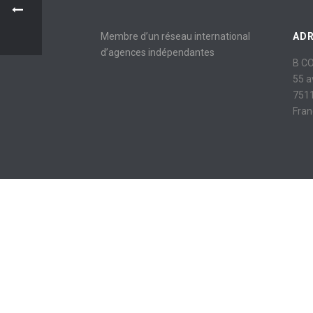
Membre d’un réseau international
AD
d’agences indépendantes
B C
55 
7511
Fran