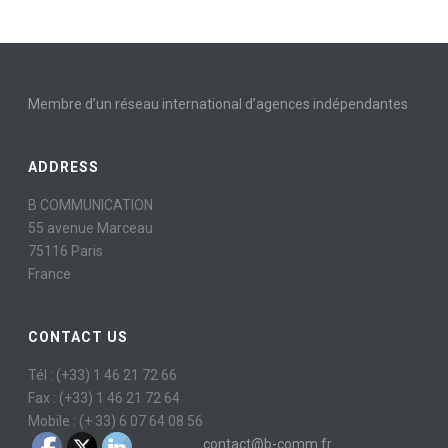
Membre d’un réseau international d’agences indépendantes
ADDRESS
B COMMUNICATION
55 avenue Marceau
75116 Paris
France
CONTACT US
Tél : (+33) 1 46 21 72 66
Fax : (+33) 1 46 21 72 64
Mobile : (+ 33) 6 07 64 08 56
contact@b-comm.fr