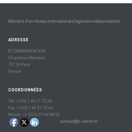
Membre d’un réseau international d’agences indépendantes
ADRESSE
B COMMUNICATION
55 avenue Marceau
75116 Paris
France
COORDONNÉES
Tél : (+33) 1 46 21 72 66
Fax : (+33) 1 46 21 72 64
Mobile : (+ 33) 6 07 64 08 56
contact@b-comm.fr