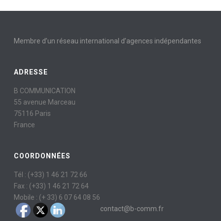
Membre d’un réseau international d’agences indépendantes
ADRESSE
B COMMUNICATION
55 avenue Marceau
75116 Paris
France
COORDONNÉES
Tél : (+33) 1 46 21 72 66
Fax : (+33) 1 46 21 72 64
Mobile : (+ 33) 6 07 64 08 56
contact@b-comm.fr