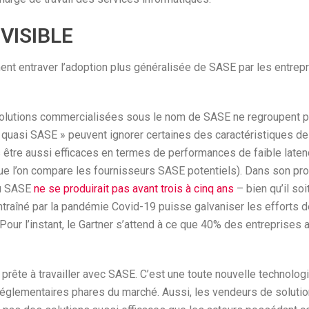
VISIBLE
ent entraver l’adoption plus généralisée de SASE par les entrepri
lutions commercialisées sous le nom de SASE ne regroupent pas 
quasi SASE » peuvent ignorer certaines des caractéristiques de
s être aussi efficaces en termes de performances de faible latenc
que l’on compare les fournisseurs SASE potentiels). Dans son pro
du SASE
ne se produirait pas avant trois à cinq ans
– bien qu’il soi
 entraîné par la pandémie Covid-19 puisse galvaniser les efforts 
our l’instant, le Gartner s’attend à ce que 40% des entreprises 
as prête à travailler avec SASE. C’est une toute nouvelle technolo
 réglementaires phares du marché. Aussi, les vendeurs de solut