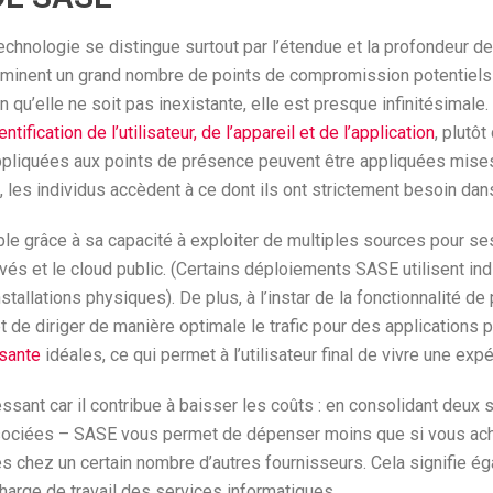
chnologie se distingue surtout par l’étendue et la profondeur de
inent un grand nombre de points de compromission potentiels da
n qu’elle ne soit pas inexistante, elle est presque infinitésimal
ntification de l’utilisateur, de l’appareil et de l’application
, plutô
s appliquées aux points de présence peuvent être appliquées mis
, les individus accèdent à ce dont ils ont strictement besoin dans
le grâce à sa capacité à exploiter de multiples sources pour se
rivés et le cloud public. (Certains déploiements SASE utilisent in
stallations physiques). De plus, à l’instar de la fonctionnalité d
 diriger de manière optimale le trafic pour des applications pa
sante
idéales, ce qui permet à l’utilisateur final de vivre une expé
sant car il contribue à baisser les coûts : en consolidant deux s
associées – SASE vous permet de dépenser moins que si vous ac
s chez un certain nombre d’autres fournisseurs. Cela signifie ég
charge de travail des services informatiques.