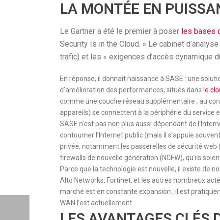
LA MONTÉE EN PUISSA
Le Gartner a été le premier à poser
les bases 
Security Is in the Cloud. » Le cabinet d’analys
trafic) et les « exigences d’accès dynamique 
En réponse, il donnait naissance à SASE : une solut
d’amélioration des performances, situés dans
le cl
comme une couche réseau supplémentaire ; au contrai
appareils) se connectent à la périphérie du service 
SASE n’est pas non plus aussi dépendant de l’Inter
contourner l’Internet public (mais il s’appuie souven
privée, notamment les passerelles de sécurité web (
firewalls de nouvelle génération (NGFW), qu’ils soient
Parce que la technologie est nouvelle, il existe de
Alto Networks, Fortinet, et les autres nombreux acte
marché est en constante expansion ; il est pratique
WAN l’est actuellement.
LES AVANTAGES CLÉS 