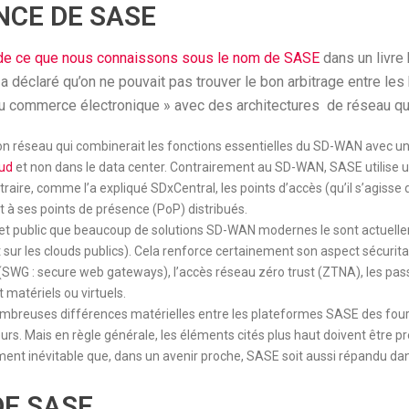
NCE DE SASE
de ce que nous connaissons sous le nom de SASE
dans un livre 
e a déclaré qu’on ne pouvait pas trouver le bon arbitrage entre l
du commerce électronique » avec des architectures de réseau qui
ion réseau qui combinerait les fonctions essentielles du SD-WAN avec une
oud
et non dans le data center. Contrairement au SD-WAN, SASE utilise u
re, comme l’a expliqué SDxCentral, les points d’accès (qu’il s’agisse de
et à ses points de présence (PoP) distribués.
net public que beaucoup de solutions SD-WAN modernes le sont actuellem
t sur les clouds publics). Cela renforce certainement son aspect sécurita
SWG : secure web gateways), l’accès réseau zéro trust (ZTNA), les pass
 matériels ou virtuels.
 nombreuses différences matérielles entre les plateformes SASE des fou
urs. Mais en règle générale, les éléments cités plus haut doivent être p
ment inévitable que, dans un avenir proche, SASE soit aussi répandu da
DE SASE