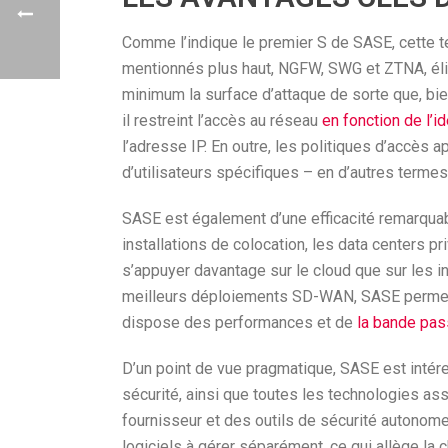
Comme l’indique le premier S de SASE, cette te
mentionnés plus haut, NGFW, SWG et ZTNA, élim
minimum la surface d’attaque de sorte que, bie
il restreint l’accès au réseau
en fonction de l’ide
l’adresse IP. En outre, les politiques d’accè
d’utilisateurs spécifiques – en d’autres termes
SASE est également d’une efficacité remarquab
installations de colocation, les data centers p
s’appuyer davantage sur le cloud que sur les in
meilleurs déploiements SD-WAN, SASE permet de
dispose des performances et de
la bande pas
D’un point de vue pragmatique, SASE est intéres
sécurité, ainsi que toutes les technologies 
fournisseur et des outils de sécurité autonome
logiciels à gérer séparément, ce qui allège la 