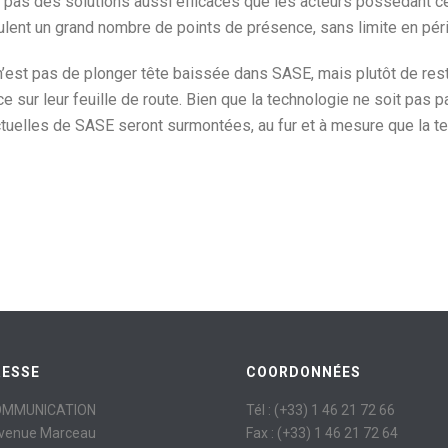
 pas des solutions aussi efficaces que les acteurs possédant cet
ulent un grand nombre de points de présence, sans limite en péri
n’est pas de plonger tête baissée dans SASE, mais plutôt de rester
sur leur feuille de route. Bien que la technologie ne soit pas pa
actuelles de SASE seront surmontées, au fur et à mesure que la te
RESSE
COORDONNÉES
OMMUNICATION
Tél : (+33) 1 46 21 72 66
avenue Marceau
Fax : (+33) 1 46 21 72 64