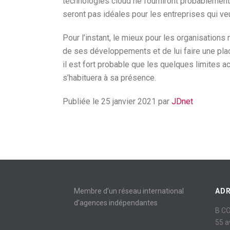
technologies cloud ne fourniront probablement
seront pas idéales pour les entreprises qui ve
Pour l’instant, le mieux pour les organisations 
de ses développements et de lui faire une place 
il est fort probable que les quelques limites 
s’habituera à sa présence.
Publiée le 25 janvier 2021 par
JDnet
Membre d’un réseau international
AD
d’agences indépendantes
B C
55 