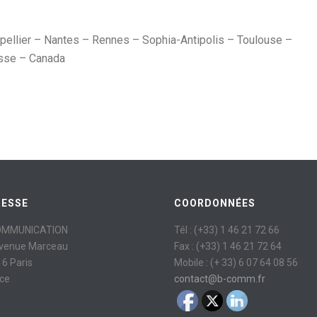
tpellier – Nantes – Rennes – Sophia-Antipolis – Toulouse –
isse – Canada
RESSE
COORDONNÉES
OMMUNICATION
Tél : (+33) 1 46 21 72 66
avenue Marceau
Fax : (+33) 1 46 21 72 64
6 Paris
Mobile : (+ 33) 6 07 64 08 56
ce
contact@b-comm.fr