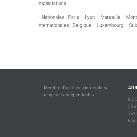
Implantations :
– Nationales : Paris – Lyon – Marseille – Mon
Internationales : Belgique – Luxembourg – Su
Membre d’un réseau international
AD
d’agences indépendantes
B C
55 
7511
Fran