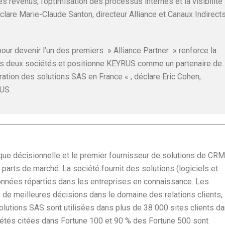
s revenus, l’optimisation des processus internes et la visibilité
déclare Marie-Claude Santon, directeur Alliance et Canaux Indirect
ur devenir l’un des premiers » Alliance Partner » renforce la
les deux sociétés et positionne KEYRUS comme un partenaire de
ration des solutions SAS en France « , déclare Eric Cohen,
RUS.
ique décisionnelle et le premier fournisseur de solutions de CRM
parts de marché. La société fournit des solutions (logiciels et
onnées réparties dans les entreprises en connaissance. Les
 de meilleures décisions dans le domaine des relations clients,
solutions SAS sont utilisées dans plus de 38 000 sites clients d
iétés citées dans Fortune 100 et 90 % des Fortune 500 sont