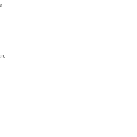
us
n
on,