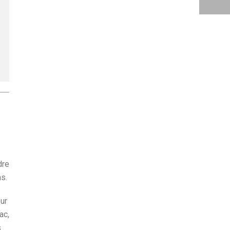
dre
ns.
our
ac,
s