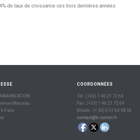
94% de taux de croissance ces trois dernières années.
RESSE
COORDONNÉES
OMMUNICATION
Tél : (+33) 1 46 21 72 66
avenue Marceau
Fax : (+33) 1 46 21 72 64
6 Paris
Mobile : (+ 33) 6 07 64 08 56
ce
contact@b-comm.fr