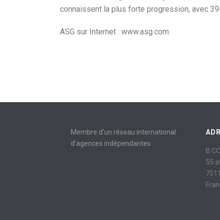
connaissent la plus forte progression, avec 3
ASG sur Internet : www.asg.com
Membre d’un réseau international
AD
d’agences indépendantes
B C
55 
7511
Fran