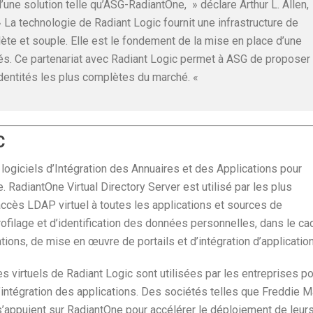
une solution telle qu’ASG-RadiantOne, » déclare Arthur L. Allen,
 La technologie de Radiant Logic fournit une infrastructure de
lète et souple. Elle est le fondement de la mise en place d’une
tés. Ce partenariat avec Radiant Logic permet à ASG de proposer
Identités les plus complètes du marché. «
C
e logiciels d’Intégration des Annuaires et des Applications pour
. RadiantOne Virtual Directory Server est utilisé par les plus
ccès LDAP virtuel à toutes les applications et sources de
profilage et d’identification des données personnelles, dans le ca
tations, de mise en œuvre de portails et d’intégration d’applicatio
s virtuels de Radiant Logic sont utilisées par les entreprises p
ntégration des applications. Des sociétés telles que Freddie M
s’appuient sur RadiantOne pour accélérer le déploiement de leur