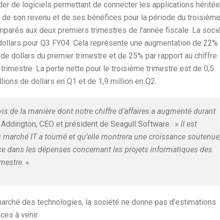
er de logiciels permettant de connecter les applications hérité
e de son revenu et de ses bénéfices pour la période du troisièm
mparés aux deux premiers trimestres de l’année fiscale. La soci
de dollars pour Q3 FY04. Cela représente une augmentation de 22%
s de dollars du premier trimestre et de 25% par rapport au chiffre
 trimestre. La perte nette pour le troisième trimestre est de 0,5
llions de dollars en Q1 et de 1,9 million en Q2.
s de la manière dont notre chiffre d’affaires a augmenté durant
 Addington, CEO et président de Seagull Software. »
Il est
 marché IT a tourné et qu’elle montrera une croissance soutenue
ce dans les dépenses concernant les projets informatiques des
imestre
. «
du marché des technologies, la société ne donne pas d’estimations
ces à venir.