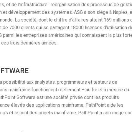
es, et de l’infrastructure : réorganisation des processus de gesti
on et développement des systèmes. ASG a son siège à Naples, 
onde. La société, dont le chiffre d’affaires atteint 169 millions 
de 7000 clients qui se partagent 18000 licences d’utilisation d
G parmi les entreprises américaines qui connaissent la plus fort
ces trois dernières années.
OFTWARE
la possibilité aux analystes, programmeurs et testeurs de
ns mainframe fonctionnent réellement – au fur et à mesure du
athPoint Software est une société privée dont les produits
enance élevés des applications mainframe. PathPoint aide les
temps et le coût des projets mainframe. PathPoint a son siège soc