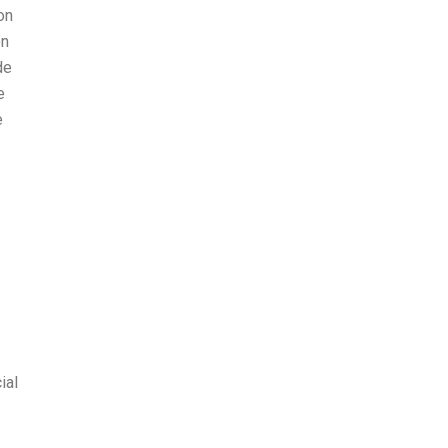
on
en
de
e
e
ial