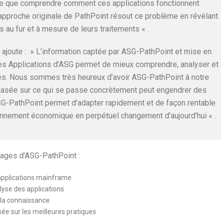
e que comprendre comment ces applications fonctionnent
pproche originale de PathPoint résout ce problème en révélant
 au fur et à mesure de leurs traitements « .
, ajoute : » L’information captée par ASG-PathPoint et mise en
 des Applications d’ASG permet de mieux comprendre, analyser et
ses. Nous sommes très heureux d’avoir ASG-PathPoint à notre
 basée sur ce qui se passe concrètement peut engendrer des
ASG-PathPoint permet d’adapter rapidement et de façon rentable
ronnement économique en perpétuel changement d’aujourd’hui « .
tages d’ASG-PathPoint :
applications mainframe
lyse des applications
 la connaissance
ée sur les meilleures pratiques