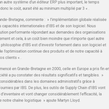
un autre système d’un éditeur ERP plus important, le temps
onc le coût, aurait été au minimum multiplié par 3 « .
ande-Bretagne, commente : » l’implémentation globale réalisée
 capacités internationales d’IBS et de son logiciel. Nous
ution performante répondant aux demandes des organisations
ement et cela, à un coût bien moindre que n’importe quel autre
 philosophie d’IBS est d’investir fortement dans son logiciel et
e l’optimisation continue des produits et de notre capacité à
s clients « .
encé en Grande-Bretagne en 2000, celle en Europe a pris fin e
ciété a pu constater des résultats significatifs et tangibles. »
onsidérables dans les domaines administratifs grâce à
ournies par IBS. De plus, les outils de Supply Chain d’IBS vont
’inventaire et vont changer considérablement l’efficacité, la
ute notre chaîne logistique » ajoute Martyn Lloyd.