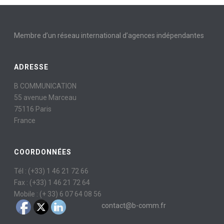
Membre d’un réseau international d’agences indépendantes
ADRESSE
B COMMUNICATION
55 avenue Marceau
75116 Paris
France
COORDONNÉES
Tél : (+33) 1 46 21 72 66
Fax : (+33) 1 46 21 72 64
Mobile : (+ 33) 6 07 64 08 56
contact@b-comm.fr